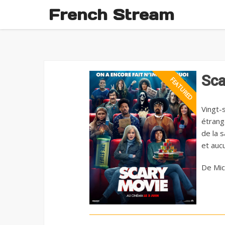
French Stream
Sca
Vingt-
étrang
de la 
et aucu
De Mic