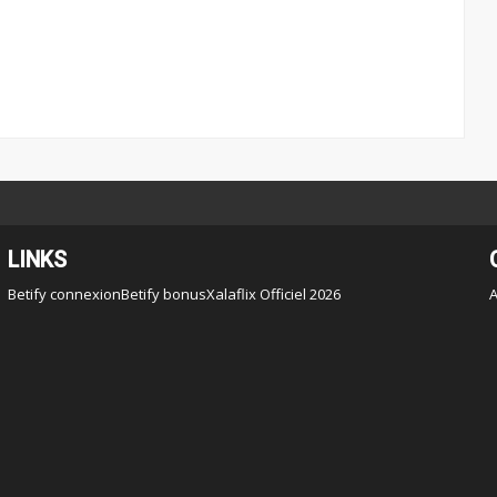
LINKS
Betify connexion
Betify bonus
Xalaflix Officiel 2026